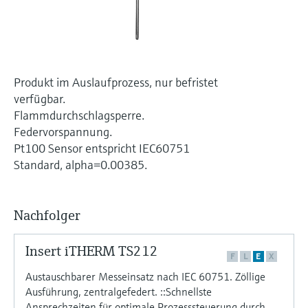
Füllstandsmessung
Analysatoren für Härte, Eisen,
Device Viewer
Aluminium & Chromat
Produktspezifische Informationen und
Füllstandsmessung Druck
Dokumente finden
Prozessphotometer
Alle ansehen
Produkt im Auslaufprozess, nur befristet
Ersatzteilsuche
verfügbar.
Mikrowellentransmission
Ersatzteile anhand von Produktwurzel,
Flammdurchschlagsperre.
Bestellcode oder Seriennummer finden
Federvorspannung.
Memosens-Technologie
Pt100 Sensor entspricht IEC60751
Standard, alpha=0.00385.
Alle ansehen
Nachfolger
Insert iTHERM TS212
F
L
E
X
Austauschbarer Messeinsatz nach IEC 60751. Zöllige
Ausführung, zentralgefedert. ::Schnellste
Ansprechzeiten für optimale Prozesssteuerung durch