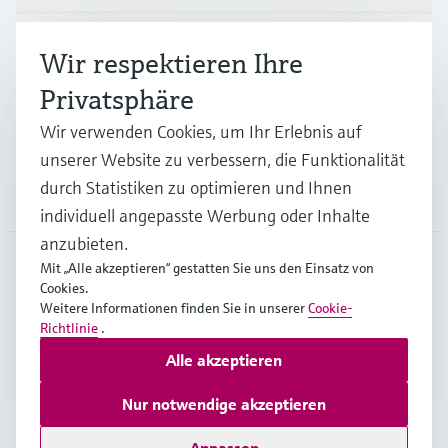
Branchen
Wir respektieren Ihre
Privatsphäre
Support
Wir verwenden Cookies, um Ihr Erlebnis auf
unserer Website zu verbessern, die Funktionalität
durch Statistiken zu optimieren und Ihnen
Unternehmen
individuell angepasste Werbung oder Inhalte
anzubieten.
Mit „Alle akzeptieren“ gestatten Sie uns den Einsatz von
Cookies.
DEU
•
Deutsch
Weitere Informationen finden Sie in unserer
Cookie-
Richtlinie
.
Alle akzeptieren
Copyright © Endress+Hauser Group Services AG
Impressum
Nutzungsbedingungen
Datenschutz
Nur notwendige akzeptieren
Rechtliches und AGB Deutschland