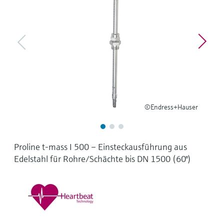
Füllstandsmessung
Analysatoren für Härte, Eisen,
Device Viewer
Aluminium & Chromat
Produktspezifische Informationen und
Füllstandsmessung Druck
Dokumente finden
Prozessphotometer
Alle ansehen
Ersatzteilsuche
Mikrowellentransmission
Ersatzteile anhand von Produktwurzel,
Bestellcode oder Seriennummer finden
Memosens-Technologie
©Endress+Hauser
Alle ansehen
Proline t-mass I 500 – Einsteckausführung aus
Edelstahl für Rohre/Schächte bis DN 1500 (60")