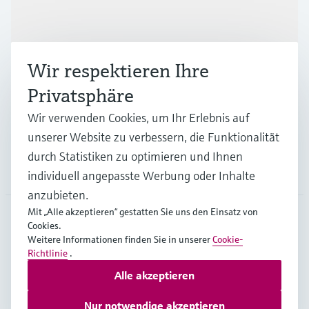
Produkte & Dienstleistungen
Wir respektieren Ihre
Branchen
Privatsphäre
Wir verwenden Cookies, um Ihr Erlebnis auf
Support
unserer Website zu verbessern, die Funktionalität
durch Statistiken zu optimieren und Ihnen
Unternehmen
individuell angepasste Werbung oder Inhalte
anzubieten.
Mit „Alle akzeptieren“ gestatten Sie uns den Einsatz von
Cookies.
DEU
•
Deutsch
Weitere Informationen finden Sie in unserer
Cookie-
Richtlinie
.
Alle akzeptieren
Copyright © Endress+Hauser Group Services AG
Impressum
Nutzungsbedingungen
Datenschutz
Nur notwendige akzeptieren