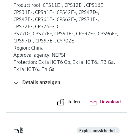
Product root: CPS11E-, CPS12E-, CPS16E-,
CPS31E-, CPS41E-, CPS42E-, CPS47D-,
CPS47E-, CPS61E-, CPS62E-, CPS71E-,
CPS72E-, CPS76E-, C
PS77D-, CPS77E-, CPS91E-, CPS92E-, CPS96E-,
CPS97D-, CPS97E-, CYP02E-
Region: China
Approval agency: NEPSI
Protection: Ex ia IIC T6 Gb, Ex ia IIC T6...T3 Ga,
Ex ia IIC T6...T4 Ga
Details anzeigen
Teilen
Download
Explosionssicherheit