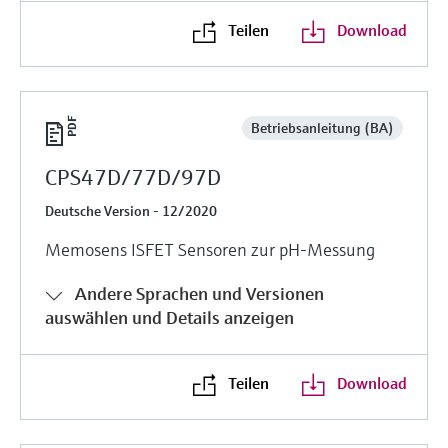
Füllstandsmessung
Analysatoren für Härte, Eisen,
Teilen
Download
Device Viewer
Aluminium & Chromat
Produktspezifische Informationen und
Füllstandsmessung Druck
Dokumente finden
Prozessphotometer
Alle ansehen
Ersatzteilsuche
Betriebsanleitung (BA)
Mikrowellentransmission
Ersatzteile anhand von Produktwurzel,
Bestellcode oder Seriennummer finden
CPS47D/77D/97D
Memosens-Technologie
Deutsche Version - 12/2020
Memosens ISFET Sensoren zur pH-Messung
Alle ansehen
Andere Sprachen und Versionen
auswählen und Details anzeigen
Teilen
Download