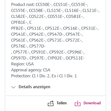
Product root: CCS50E-, CCS51E-, CCS53E-,
CCS55E-, CCS58E-, CLS15E-, CLS16E-, CLS21E-,
CLS82E-, COS22E-, COS51E-, COS81E-,
CPF81E-, C
PF82E-, CPS11E-, CPS12E-, CPS16E-, CPS31E-,
CPS41E-, CPS42E-, CPS47D-, CPS47E-,
CPS61E-, CPS62E-, CPS71E-, CPS72E-,
CPS76E-, CPS77D-
, CPS77E-, CPS91E-, CPS92E-, CPS96E-,
CPS97D-, CPS97E-, CYP02E-, OCPS11E-
Region: USA
Approval agency: CSA
Protection: Cl. I Div. 2, Ex i Cl. I Div. 1
Details anzeigen
Teilen
Download