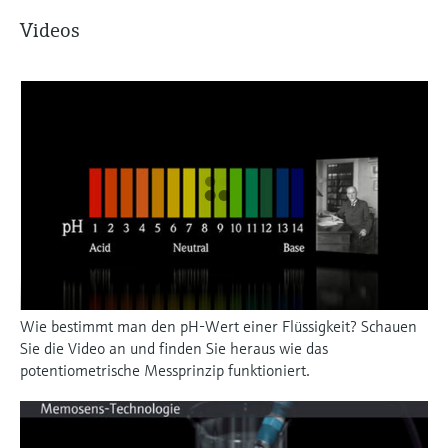
Videos
Wie bestimmt man den pH-Wert einer Flüssigkeit? Schauen
Sie die Video an und finden Sie heraus wie das
potentiometrische Messprinzip funktioniert.