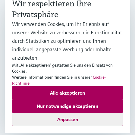
Branchen
Wir respektieren Ihre
Privatsphäre
Support
Wir verwenden Cookies, um Ihr Erlebnis auf
unserer Website zu verbessern, die Funktionalität
durch Statistiken zu optimieren und Ihnen
Unternehmen
individuell angepasste Werbung oder Inhalte
anzubieten.
Mit „Alle akzeptieren“ gestatten Sie uns den Einsatz von
Cookies.
DEU
•
Deutsch
Weitere Informationen finden Sie in unserer
Cookie-
Richtlinie
.
Alle akzeptieren
Copyright © Endress+Hauser Group Services AG
Impressum
Nutzungsbedingungen
Datenschutz
Nur notwendige akzeptieren
Rechtliches und AGB Deutschland
Anpassen