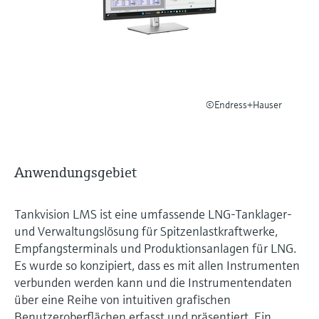
Füllstandsmessung
Analysatoren für Härte, Eisen,
Device Viewer
Aluminium & Chromat
Produktspezifische Informationen und
Füllstandsmessung Druck
Dokumente finden
Prozessphotometer
Alle ansehen
Ersatzteilsuche
Mikrowellentransmission
©Endress+Hauser
Ersatzteile anhand von Produktwurzel,
Bestellcode oder Seriennummer finden
Memosens-Technologie
Anwendungsgebiet
Alle ansehen
Tankvision LMS ist eine umfassende LNG-Tanklager-
und Verwaltungslösung für Spitzenlastkraftwerke,
Empfangsterminals und Produktionsanlagen für LNG.
Es wurde so konzipiert, dass es mit allen Instrumenten
verbunden werden kann und die Instrumentendaten
über eine Reihe von intuitiven grafischen
Benutzeroberflächen erfasst und präsentiert. Ein