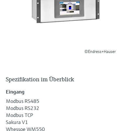
Füllstandsmessung
Analysatoren für Härte, Eisen,
Device Viewer
Aluminium & Chromat
Produktspezifische Informationen und
Füllstandsmessung Druck
Dokumente finden
Prozessphotometer
Alle ansehen
Ersatzteilsuche
Mikrowellentransmission
Ersatzteile anhand von Produktwurzel,
Bestellcode oder Seriennummer finden
©Endress+Hauser
Memosens-Technologie
Alle ansehen
Spezifikation im Überblick
Eingang
Modbus RS485
Modbus RS232
Modbus TCP
Sakura V1
Whessoe WM550