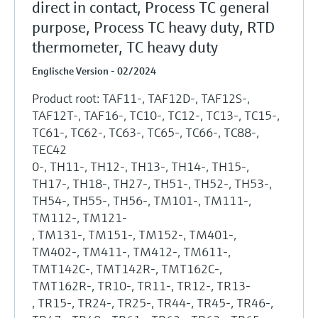
direct in contact, Process TC general
purpose, Process TC heavy duty, RTD
thermometer, TC heavy duty
Englische Version - 02/2024
Product root: TAF11-, TAF12D-, TAF12S-,
TAF12T-, TAF16-, TC10-, TC12-, TC13-, TC15-,
TC61-, TC62-, TC63-, TC65-, TC66-, TC88-,
TEC42
0-, TH11-, TH12-, TH13-, TH14-, TH15-,
TH17-, TH18-, TH27-, TH51-, TH52-, TH53-,
TH54-, TH55-, TH56-, TM101-, TM111-,
TM112-, TM121-
, TM131-, TM151-, TM152-, TM401-,
TM402-, TM411-, TM412-, TM611-,
TMT142C-, TMT142R-, TMT162C-,
TMT162R-, TR10-, TR11-, TR12-, TR13-
, TR15-, TR24-, TR25-, TR44-, TR45-, TR46-,