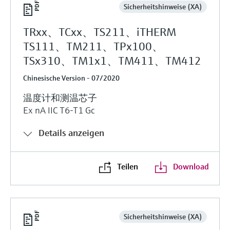
Sicherheitshinweise (XA)
TRxx、TCxx、TS211、iTHERM
TS111、TM211、TPx100、
TSx310、TM1x1、TM411、TM412
Chinesische Version - 07/2020
温度计和测温芯子
Ex nA IIC T6-T1 Gc
Details anzeigen
Teilen
Download
Sicherheitshinweise (XA)