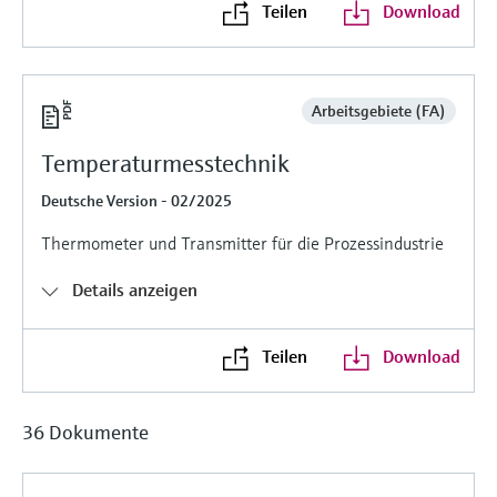
Teilen
Download
Füllstandsmessung
Analysatoren für Härte, Eisen,
Device Viewer
Aluminium & Chromat
Produktspezifische Informationen und
Füllstandsmessung Druck
Dokumente finden
Prozessphotometer
Arbeitsgebiete (FA)
Alle ansehen
Ersatzteilsuche
Temperaturmesstechnik
Mikrowellentransmission
Ersatzteile anhand von Produktwurzel,
Bestellcode oder Seriennummer finden
Deutsche Version - 02/2025
Memosens-Technologie
Thermometer und Transmitter für die Prozessindustrie
Alle ansehen
Details anzeigen
Teilen
Download
36 Dokumente