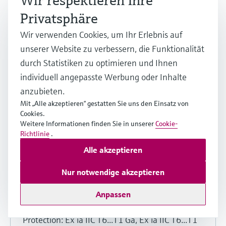
Wir respektieren Ihre
insert, Accessories: TC insert,
Privatsphäre
PROCESS RTD DIRECT CONTACT,
Process RTD general purpose, Process
Wir verwenden Cookies, um Ihr Erlebnis auf
RTD heavy duty, PROCESS RTD
unserer Website zu verbessern, die Funktionalität
HYGIENIC, Process TC direct contact,
durch Statistiken zu optimieren und Ihnen
PROCESS TC DIRECT IN CONTACT
individuell angepasste Werbung oder Inhalte
anzubieten.
Englische Version - 03/2023
Mit „Alle akzeptieren“ gestatten Sie uns den Einsatz von
Product root: TC10-, TC12-, TC13-, TC15-,
Cookies.
TC61-, TC62-, TC63-,
Weitere Informationen finden Sie in unserer
Cookie-
TC65-, TC66-, TC88-, TEC420-, TM411-,
Richtlinie
.
TM412-, TPC100-, TPR100-, TR10-,
Alle akzeptieren
TR11-, TR12-, TR13-, TR15-, TR24-, TR45-,
TR47-, TR61-, TR62-, TR63-,
Nur notwendige akzeptieren
TR65-, TR66-, TR88-, TSC310-, TST310-
Anpassen
Region: International (IECEx)
Approval agency: DEKRA
Protection: Ex ia IIC T6...T1 Ga, Ex ia IIC T6...T1