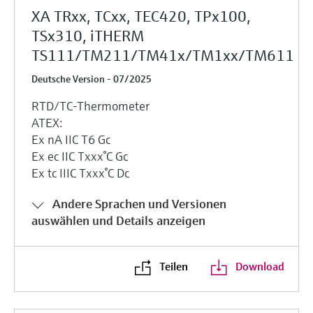
XA TRxx, TCxx, TEC420, TPx100,
TSx310, iTHERM
TS111/TM211/TM41x/TM1xx/TM611
Deutsche Version - 07/2025
RTD/TC-Thermometer
ATEX:
Ex nA IIC T6 Gc
Ex ec IIC Txxx°C Gc
Ex tc IIIC Txxx°C Dc
Andere Sprachen und Versionen
auswählen und Details anzeigen
Teilen
Download