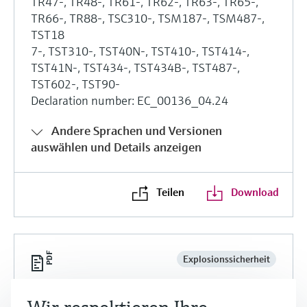
TR47-, TR48-, TR61-, TR62-, TR63-, TR65-,
TR66-, TR88-, TSC310-, TSM187-, TSM487-,
TST18
7-, TST310-, TST40N-, TST410-, TST414-,
TST41N-, TST434-, TST434B-, TST487-,
TST602-, TST90-
Declaration number: EC_00136_04.24
Andere Sprachen und Versionen
auswählen und Details anzeigen
Teilen
Download
Explosionssicherheit
Product family: Accessories: RTD