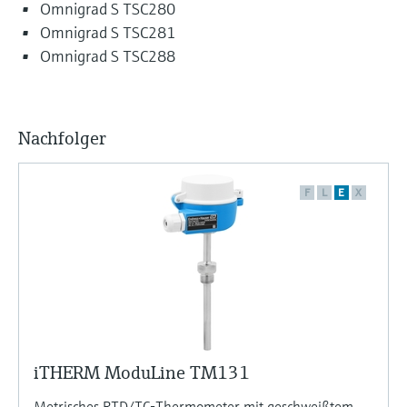
Omnigrad S TSC280
Omnigrad S TSC281
Omnigrad S TSC288
Nachfolger
F
L
E
X
iTHERM ModuLine TM131
Metrisches RTD/TC-Thermometer mit geschweißtem