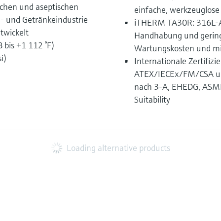
ischen und aseptischen
einfache, werkzeuglose
- und Getränkeindustrie
iTHERM TA30R: 316L-An
twickelt
Handhabung und geringe
 bis +1 112 °F)
Wartungskosten und mit
i)
Internationale Zertifizi
ATEX/IECEx/FM/CSA un
nach 3-A, EHEDG, ASME 
Suitability
Loading alternative products