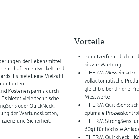
Vorteile
Benutzerfreundlich und
derungen der Lebensmittel-
bis zur Wartung
ssenschaften entwickelt und
iTHERM Messeinsätze: w
rds. Es bietet eine Vielzahl
vollautomatische Produk
gmentierten
gleichbleibend hohe Pro
 und Kostenersparnis durch
Messwerte
Es bietet viele technische
iTHERM QuickSens: schne
ngSens oder QuickNeck.
optimale Prozesskontrol
erung der Wartungskosten,
fizienz und Sicherheit.
iTHERM StrongSens: unü
60g) für höchste Anlag
iTHERM QuickNeck - Kos