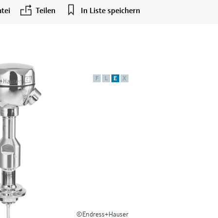
tei
Teilen
In Liste speichern
F
L
E
X
©Endress+Hauser