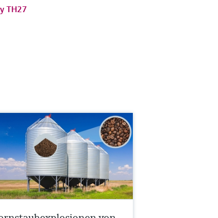
ly TH27
ornstaubexplosionen von