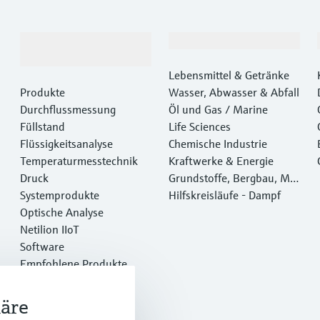
Produkte &
Branchen
Dienstleistungen
Lebensmittel & Getränke
Produkte
Wasser, Abwasser & Abfall
Durchflussmessung
Öl und Gas / Marine
Füllstand
Life Sciences
Flüssigkeitsanalyse
Chemische Industrie
Temperaturmesstechnik
Kraftwerke & Energie
Druck
Grundstoffe, Bergbau, Met
Systemprodukte
alle
Hilfskreisläufe - Dampf
Optische Analyse
Netilion IIoT
Software
Empfohlene Produkte
Online Tools
Dienstleistungen
häre