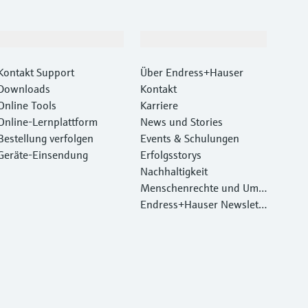
Support
Unternehmen
Kontakt Support
Über Endress+Hauser
Downloads
Kontakt
Online Tools
Karriere
Online-Lernplattform
News und Stories
Bestellung verfolgen
Events & Schulungen
Geräte‑Einsendung
Erfolgsstorys
Nachhaltigkeit
Menschenrechte und Umw
eltschutz
Endress+Hauser Newslett
er