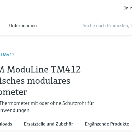
Onli
Unternehmen
TM412
M ModuLine TM412
isches modulares
ometer
-Thermometer mit oder ohne Schutzrohr für
 Anwendungen
loads
Ersatzteile und Zubehör
Ergänzende Produkte