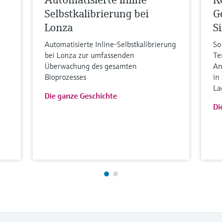
Selbstkalibrierung bei
G
Lonza
S
Automatisierte Inline-Selbstkalibrierung
So
bei Lonza zur umfassenden
Te
Überwachung des gesamten
An
Bioprozesses
in
La
Die ganze Geschichte
Di