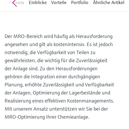
 den Prozess
Einblicke
Vorteile
Portfolio
Ähnliche Artikel
Füllstandsmessung
Analysatoren für Härte, Eisen,
Device Viewer
Aluminium & Chromat
Produktspezifische Informationen und
Füllstandsmessung Druck
Dokumente finden
Prozessphotometer
Alle ansehen
Der MRO-Bereich wird häufig als Herausforderung
Ersatzteilsuche
Mikrowellentransmission
angesehen und gilt als kostenintensiv. Es ist jedoch
Ersatzteile anhand von Produktwurzel,
Bestellcode oder Seriennummer finden
notwendig, die Verfügbarkeit von Teilen zu
Memosens-Technologie
gewährleisten, die wichtig für die Zuverlässigkeit
der Anlage sind. Zu den Herausforderungen
Alle ansehen
gehören die Integration einer durchgängigen
Planung, erhöhte Zuverlässigkeit und Verfügbarkeit
der Anlagen, Optimierung der Lagerbestände und
Realisierung eines effektiven Kostenmanagements.
Mit unserem Ansatz unterstützen wir Sie bei der
MRO-Optimierung Ihrer Chemieanlage.