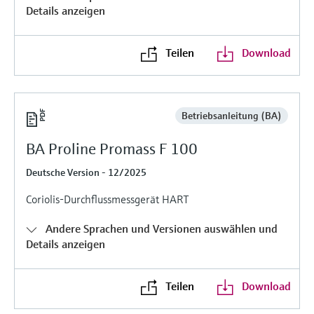
Füllstandsmessung
Details anzeigen
Analysatoren für Härte, Eisen,
Device Viewer
Aluminium & Chromat
Produktspezifische Informationen und
Füllstandsmessung Druck
Teilen
Download
Dokumente finden
Prozessphotometer
Alle ansehen
Ersatzteilsuche
Mikrowellentransmission
Ersatzteile anhand von Produktwurzel,
Betriebsanleitung (BA)
Bestellcode oder Seriennummer finden
Memosens-Technologie
BA Proline Promass F 100
Deutsche Version - 12/2025
Alle ansehen
Coriolis-Durchflussmessgerät HART
Andere Sprachen und Versionen auswählen und
Details anzeigen
Teilen
Download