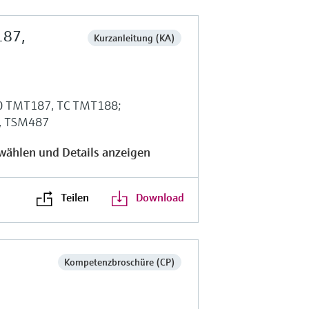
187,
Kurzanleitung (KA)
00 TMT187, TC TMT188;
, TSM487
wählen und Details anzeigen
Teilen
Download
Kompetenzbroschüre (CP)