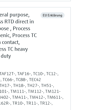
eral purpose,
EU Erklärung
s RTD direct in
ose , Process
enic, Process TC
n contact,
ess TC heavy
 duty
 TAF12T-, TAF16-, TC10-, TC12-,
-, TC66-, TC88-, TEC42
 TH17-, TH18-, TH27-, TH51-,
M101-, TM111-, TM112-, TM121-
M402-, TM411-, TM412-, TM611-,
2R-, TR10-, TR11-, TR12-,