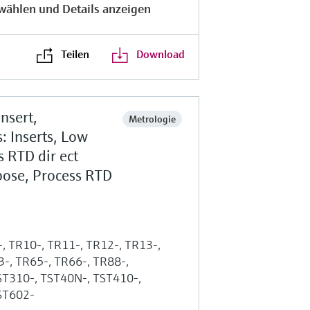
wählen und Details anzeigen
Teilen
Download
nsert,
Metrologie
s: Inserts, Low
 RTD dir ect
pose, Process RTD
, TR10-, TR11-, TR12-, TR13-,
3-, TR65-, TR66-, TR88-,
ST310-, TST40N-, TST410-,
ST602-