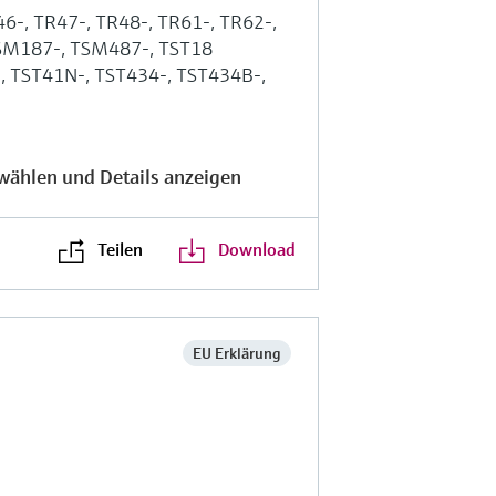
46-, TR47-, TR48-, TR61-, TR62-,
TSM187-, TSM487-, TST18
-, TST41N-, TST434-, TST434B-,
wählen und Details anzeigen
Teilen
Download
r
EU Erklärung