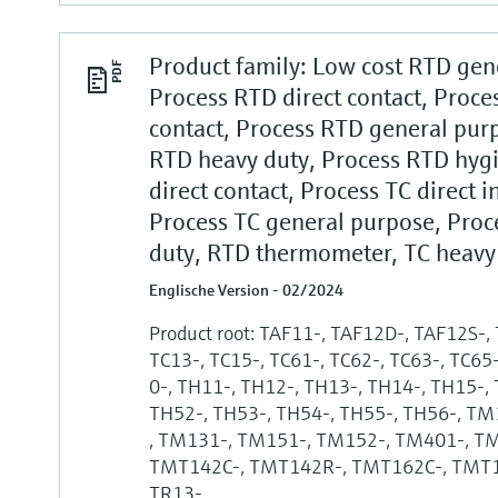
Product family: Low cost RTD gen
Process RTD direct contact, Proces
contact, Process RTD general purp
RTD heavy duty, Process RTD hygi
direct contact, Process TC direct i
Process TC general purpose, Proc
duty, RTD thermometer, TC heavy
Englische Version - 02/2024
Product root: TAF11-, TAF12D-, TAF12S-,
TC13-, TC15-, TC61-, TC62-, TC63-, TC65
0-, TH11-, TH12-, TH13-, TH14-, TH15-,
TH52-, TH53-, TH54-, TH55-, TH56-, T
, TM131-, TM151-, TM152-, TM401-, T
TMT142C-, TMT142R-, TMT162C-, TMT16
TR13-