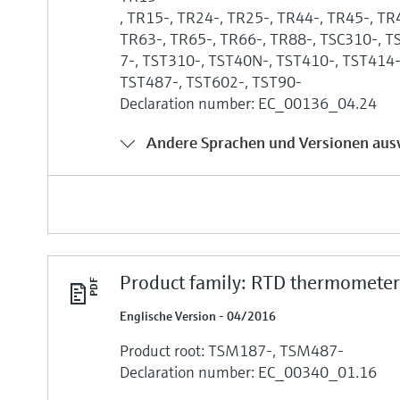
, TR15-, TR24-, TR25-, TR44-, TR45-, TR
TR63-, TR65-, TR66-, TR88-, TSC310-, 
7-, TST310-, TST40N-, TST410-, TST414
TST487-, TST602-, TST90-
Declaration number: EC_00136_04.24
Andere Sprachen und Versionen aus
Product family: RTD thermomete
Englische Version - 04/2016
Product root: TSM187-, TSM487-
Declaration number: EC_00340_01.16