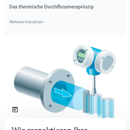
Das thermische Durchflussmessprinzip
Mehrere Industrien
Das Wirbelzähler-Durchflussmessprinzip