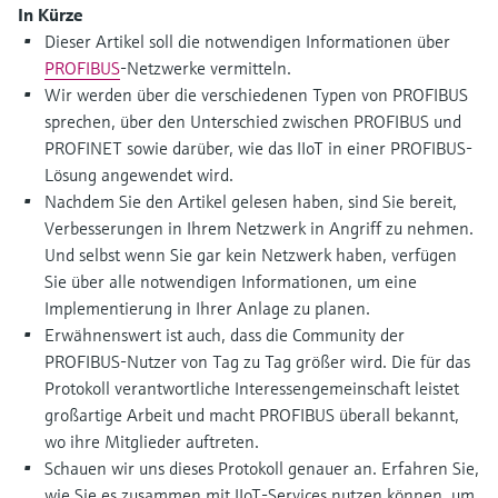
Füllstandsmessung
In Kürze
Analysatoren für Härte, Eisen,
Device Viewer
Dieser Artikel soll die notwendigen Informationen über
Aluminium & Chromat
Produktspezifische Informationen und
PROFIBUS
-Netzwerke vermitteln.
Füllstandsmessung Druck
Dokumente finden
Wir werden über die verschiedenen Typen von PROFIBUS
Prozessphotometer
sprechen, über den Unterschied zwischen PROFIBUS und
Alle ansehen
Ersatzteilsuche
PROFINET sowie darüber, wie das IIoT in einer PROFIBUS-
Mikrowellentransmission
Ersatzteile anhand von Produktwurzel,
Lösung angewendet wird.
Bestellcode oder Seriennummer finden
Nachdem Sie den Artikel gelesen haben, sind Sie bereit,
Memosens-Technologie
Verbesserungen in Ihrem Netzwerk in Angriff zu nehmen.
Und selbst wenn Sie gar kein Netzwerk haben, verfügen
Alle ansehen
Sie über alle notwendigen Informationen, um eine
Implementierung in Ihrer Anlage zu planen.
Erwähnenswert ist auch, dass die Community der
PROFIBUS-Nutzer von Tag zu Tag größer wird. Die für das
Protokoll verantwortliche Interessengemeinschaft leistet
großartige Arbeit und macht PROFIBUS überall bekannt,
wo ihre Mitglieder auftreten.
Schauen wir uns dieses Protokoll genauer an. Erfahren Sie,
wie Sie es zusammen mit IIoT-Services nutzen können, um